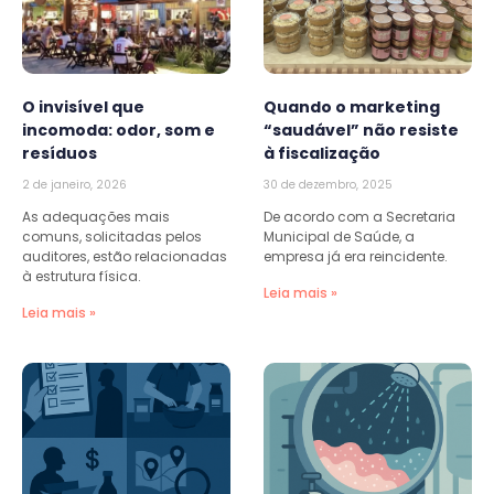
O invisível que
Quando o marketing
incomoda: odor, som e
“saudável” não resiste
resíduos
à fiscalização
2 de janeiro, 2026
30 de dezembro, 2025
As adequações mais
De acordo com a Secretaria
comuns, solicitadas pelos
Municipal de Saúde, a
auditores, estão relacionadas
empresa já era reincidente.
à estrutura física.
Leia mais »
Leia mais »