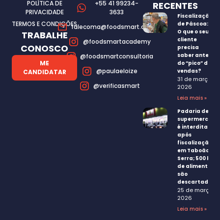
POLÍTICA DE
+55 41 99234-
RECENTES
PRIVACIDADE
3633
Fiscalização
TERMOS E CONDIÇÕES
de Páscoa:
falecoma@foodsmart.com.br
O que o seu
TRABALHE
cliente
@foodsmartacademy
CONOSCO
precisa
saber antes
@foodsmartconsultoria
ME
do “pico” de
@paulaeloize
vendas?
CANDIDATAR
31 de março,
@verificasmart
2026
Leia mais »
Padaria de
supermercado
é interditada
após
fiscalização
em Taboão da
Serra; 500 kg
de alimentos
são
descartados
25 de março,
2026
Leia mais »