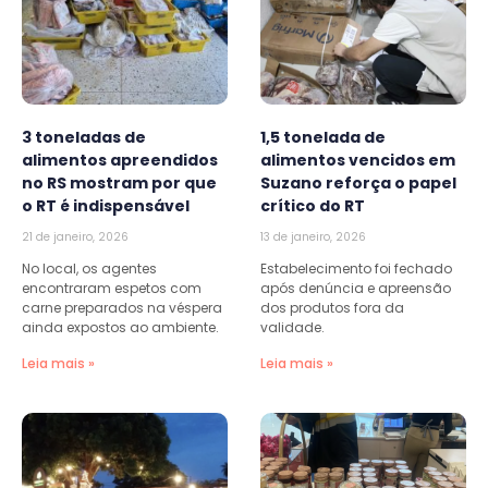
3 toneladas de
1,5 tonelada de
alimentos apreendidos
alimentos vencidos em
no RS mostram por que
Suzano reforça o papel
o RT é indispensável
crítico do RT
21 de janeiro, 2026
13 de janeiro, 2026
No local, os agentes
Estabelecimento foi fechado
encontraram espetos com
após denúncia e apreensão
carne preparados na véspera
dos produtos fora da
ainda expostos ao ambiente.
validade.
Leia mais »
Leia mais »