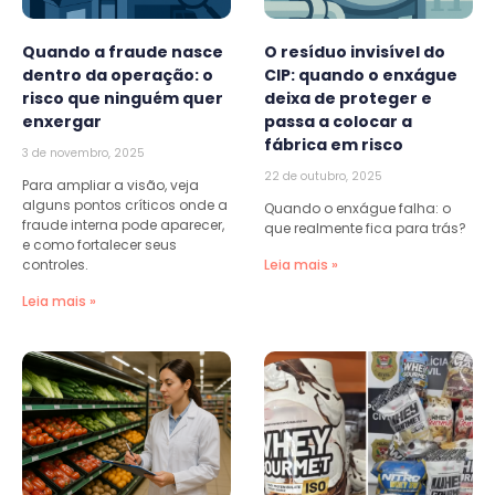
Quando a fraude nasce
O resíduo invisível do
dentro da operação: o
CIP: quando o enxágue
risco que ninguém quer
deixa de proteger e
enxergar
passa a colocar a
fábrica em risco
3 de novembro, 2025
22 de outubro, 2025
Para ampliar a visão, veja
alguns pontos críticos onde a
Quando o enxágue falha: o
fraude interna pode aparecer,
que realmente fica para trás?
e como fortalecer seus
controles.
Leia mais »
Leia mais »