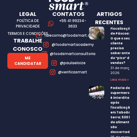
LEGAL
CONTATOS
ARTIGOS
POLÍTICA DE
+55 41 99234-
RECENTES
PRIVACIDADE
3633
Fiscalização
TERMOS E CONDIÇÕES
de Páscoa:
falecoma@foodsmart.com.br
O que o seu
TRABALHE
cliente
@foodsmartacademy
CONOSCO
precisa
saber antes
@foodsmartconsultoria
ME
do “pico” de
@paulaeloize
vendas?
CANDIDATAR
31 de março,
@verificasmart
2026
Leia mais »
Padaria de
supermercado
é interditada
após
fiscalização
em Taboão da
Serra; 500 kg
de alimentos
são
descartados