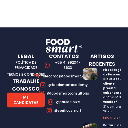
LEGAL
CONTATOS
ARTIGOS
POLÍTICA DE
+55 41 99234-
RECENTES
PRIVACIDADE
3633
Fiscalização
TERMOS E CONDIÇÕES
de Páscoa:
falecoma@foodsmart.com.br
O que o seu
TRABALHE
cliente
@foodsmartacademy
CONOSCO
precisa
saber antes
@foodsmartconsultoria
ME
do “pico” de
@paulaeloize
vendas?
CANDIDATAR
31 de março,
@verificasmart
2026
Leia mais »
Padaria de