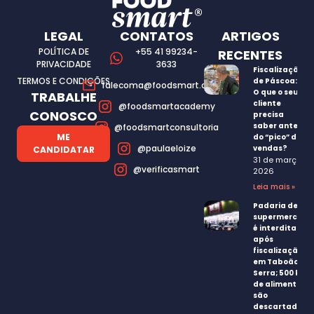
LEGAL
CONTATOS
ARTIGOS
POLÍTICA DE
+55 41 99234-
RECENTES
PRIVACIDADE
3633
Fiscalização
TERMOS E CONDIÇÕES
de Páscoa:
falecoma@foodsmart.com.br
O que o seu
TRABALHE
cliente
@foodsmartacademy
CONOSCO
precisa
saber antes
@foodsmartconsultoria
ME
do “pico” de
@paulaeloize
vendas?
CANDIDATAR
31 de março,
@verificasmart
2026
Leia mais »
Padaria de
supermercado
é interditada
após
fiscalização
em Taboão da
Serra; 500 kg
de alimentos
são
descartados