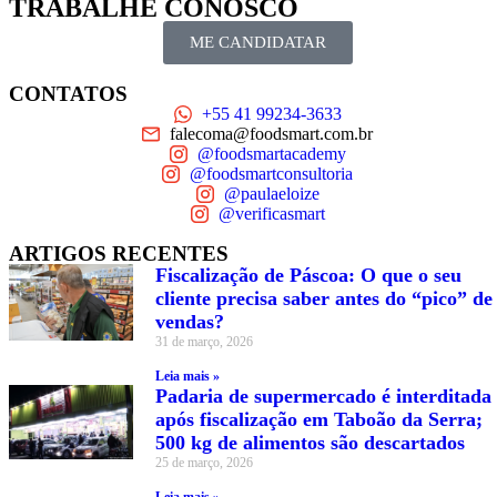
TRABALHE CONOSCO
ME CANDIDATAR
CONTATOS
+55 41 99234-3633
falecoma@foodsmart.com.br
@foodsmartacademy
@foodsmartconsultoria
@paulaeloize
@verificasmart
ARTIGOS RECENTES
Fiscalização de Páscoa: O que o seu
cliente precisa saber antes do “pico” de
vendas?
31 de março, 2026
Leia mais »
Padaria de supermercado é interditada
após fiscalização em Taboão da Serra;
500 kg de alimentos são descartados
25 de março, 2026