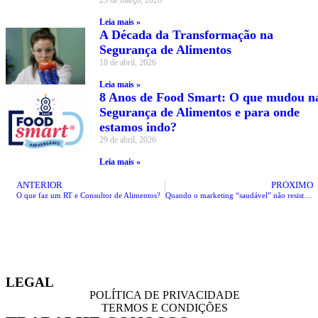
25 de março, 2026
Leia mais »
A Década da Transformação na
Segurança de Alimentos
18 de abril, 2026
Leia mais »
8 Anos de Food Smart: O que mudou n
Segurança de Alimentos e para onde
estamos indo?
29 de abril, 2026
Leia mais »
ANTERIOR
PRÓXIMO
O que faz um RT e Consultor de Alimentos?
Quando o marketing “saudável” não resiste à fiscalização
LEGAL
POLÍTICA DE PRIVACIDADE
TERMOS E CONDIÇÕES