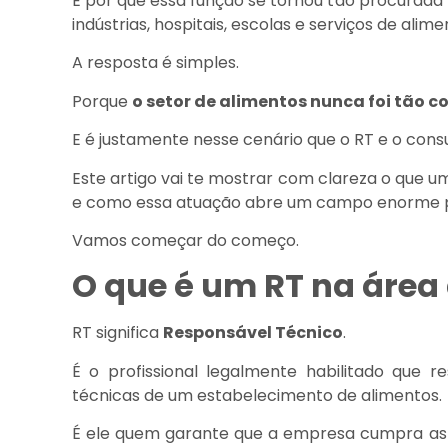
E por que essa função se tornou tão procurada 
indústrias, hospitais, escolas e serviços de alim
A resposta é simples.
Porque
o setor de alimentos nunca foi tão 
E é justamente nesse cenário que o RT e o cons
Este artigo vai te mostrar com clareza o que u
e como essa atuação abre um campo enorme pa
Vamos começar do começo.
O que é um RT na área
RT significa
Responsável Técnico
.
É o profissional legalmente habilitado que r
técnicas de um estabelecimento de alimentos.
É ele quem garante que a empresa cumpra as no