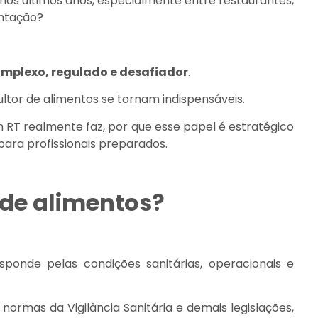
nos últimos anos, especialmente entre restaurantes,
entação?
complexo, regulado e desafiador
.
ultor de alimentos se tornam indispensáveis.
m RT realmente faz, por que esse papel é estratégico
ra profissionais preparados.
 de alimentos?
esponde pelas condições sanitárias, operacionais e
rmas da Vigilância Sanitária e demais legislações,