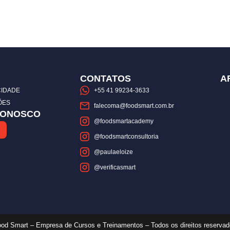
CONTATOS
A
CIDADE
+55 41 99234-3633
ÕES
falecoma@foodsmart.com.br
CONOSCO
@foodsmartacademy
@foodsmartconsultoria
@paulaeloize
@verificasmart
od Smart – Empresa de Cursos e Treinamentos – Todos os direitos reserva