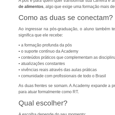
A pós é para quem quer transformar sua carreira e 
de alimentos
, algo que exige uma formação mais de
Como as duas se conectam?
Ao ingressar na pós-graduação, o aluno também t
significa que ele recebe:
• a formação profunda da pós
• o suporte contínuo da Academy
• conteúdos práticos que complementam as disciplin
• atualizações constantes
• vivências reais através das aulas práticas
• comunidade com profissionais de todo o Brasil
As duas frentes se somam. A Academy expande a prátic
para atuar formalmente como RT.
Qual escolher?
A escolha depende do seu momento: