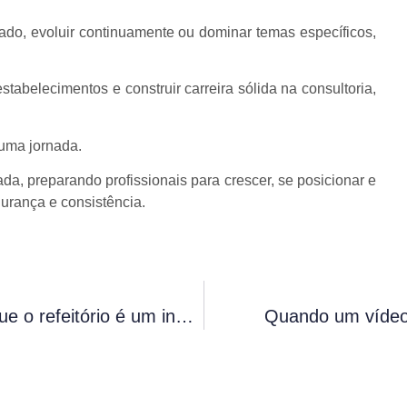
ado, evoluir continuamente ou dominar temas específicos,
stabelecimentos e construir carreira sólida na consultoria,
uma jornada.
da, preparando profissionais para crescer, se posicionar e
urança e consistência.
ESG e Alimentação Corporativa: por que o refeitório é um indicador silencioso de sustentabilidade
Quando um vídeo 