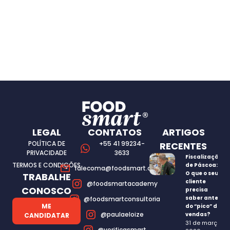
LEGAL
CONTATOS
ARTIGOS
POLÍTICA DE
+55 41 99234-
RECENTES
PRIVACIDADE
3633
Fiscalização
TERMOS E CONDIÇÕES
de Páscoa:
falecoma@foodsmart.com.br
O que o seu
TRABALHE
cliente
@foodsmartacademy
CONOSCO
precisa
saber antes
@foodsmartconsultoria
ME
do “pico” de
@paulaeloize
vendas?
CANDIDATAR
31 de março,
@verificasmart