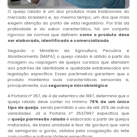
O queijo ralado é um dos produtos mais tradicionais do
mercado brasileiro e, ao mesmo tempo, um dos que mais
exigem atenção do ponto de vista regulatório. Por trás da
praticidade e do sabor característico, há um conjunto
rigoroso de normas que definem
como o produto deve
ser elaborado, identificado e comercializado
.
Segundo o Ministério da Agricultura, Pecuária e
Abastecimento (MAPA), o queijo ralado é obtido a partir da
moagem ou raspagem de queijos curados que atendam
aos padrões de identidade e qualidade estabelecidos em
legislação específica. Esses parâmetros garantem que o
produto mantenha suas características sensoriais e,
principalmente, sua
segurança microbiológica
.
A Portaria nº 357, de 4 de setembro de 1997, determina que o
queijo ralado deve conter no mínimo
75% de um único
tipo de queijo
, sendo permitido o uso de até 25% de outras
variedades. Já a Portaria nº 353/1997 especifica que
o
queijo parmesão ralado
é elaborado a partir de queijos
maturados, de baixa umidade e teor de gordura que varia
de semigordo a gordo, obtidos pela coagulação do leite
com coalho e culturas lácteas específicas.