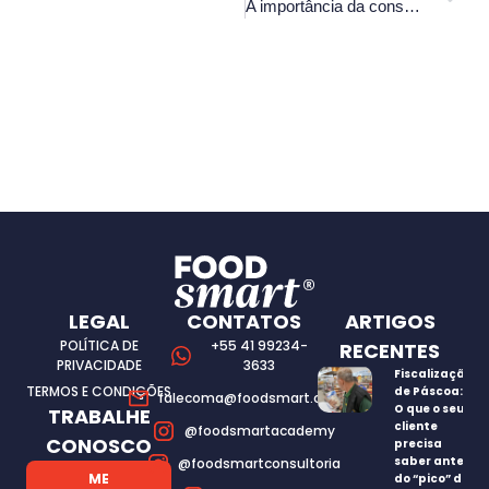
A importância da consultoria de alimentos: por que o mercado precisa de você
LEGAL
CONTATOS
ARTIGOS
POLÍTICA DE
+55 41 99234-
RECENTES
PRIVACIDADE
3633
Fiscalização
TERMOS E CONDIÇÕES
de Páscoa:
falecoma@foodsmart.com.br
O que o seu
TRABALHE
cliente
@foodsmartacademy
CONOSCO
precisa
saber antes
@foodsmartconsultoria
ME
do “pico” de